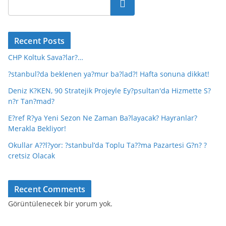
Ara
Recent Posts
CHP Koltuk Sava?lar?…
?stanbul?da beklenen ya?mur ba?lad?! Hafta sonuna dikkat!
Deniz K?KEN, 90 Stratejik Projeyle Ey?psultan'da Hizmette S?
n?r Tan?mad?
E?ref R?ya Yeni Sezon Ne Zaman Ba?layacak? Hayranlar?
Merakla Bekliyor!
Okullar A??l?yor: ?stanbul’da Toplu Ta??ma Pazartesi G?n? ?
cretsiz Olacak
Recent Comments
Görüntülenecek bir yorum yok.