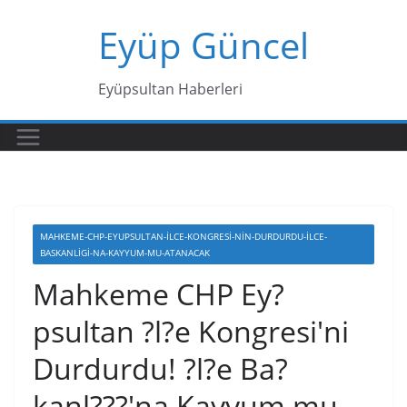
Skip
Eyüp Güncel
to
content
Eyüpsultan Haberleri
MAHKEME-CHP-EYUPSULTAN-ILCE-KONGRESI-NIN-DURDURDU-ILCE-
BASKANLIGI-NA-KAYYUM-MU-ATANACAK
Mahkeme CHP Ey?
psultan ?l?e Kongresi'ni
Durdurdu! ?l?e Ba?
kanl???'na Kayyum mu