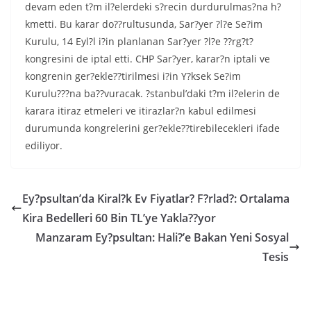
devam eden t?m il?elerdeki s?recin durdurulmas?na h?
kmetti. Bu karar do??rultusunda, Sar?yer ?l?e Se?im
Kurulu, 14 Eyl?l i?in planlanan Sar?yer ?l?e ??rg?t?
kongresini de iptal etti. CHP Sar?yer, karar?n iptali ve
kongrenin ger?ekle??tirilmesi i?in Y?ksek Se?im
Kurulu???na ba??vuracak. ?stanbul’daki t?m il?elerin de
karara itiraz etmeleri ve itirazlar?n kabul edilmesi
durumunda kongrelerini ger?ekle??tirebilecekleri ifade
ediliyor.
Ey?psultan’da Kiral?k Ev Fiyatlar? F?rlad?: Ortalama
Kira Bedelleri 60 Bin TL’ye Yakla??yor
Manzaram Ey?psultan: Hali?’e Bakan Yeni Sosyal
Tesis