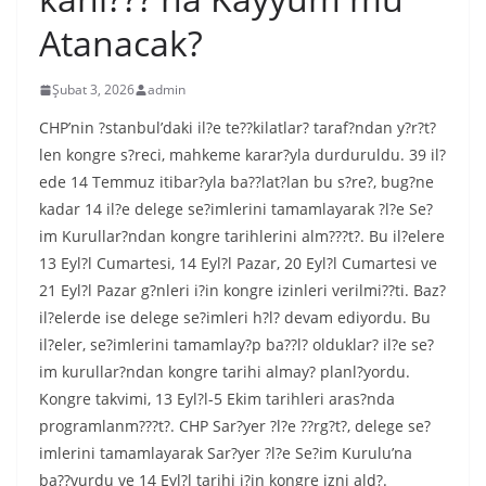
Atanacak?
Şubat 3, 2026
admin
CHP’nin ?stanbul’daki il?e te??kilatlar? taraf?ndan y?r?t?
len kongre s?reci, mahkeme karar?yla durduruldu. 39 il?
ede 14 Temmuz itibar?yla ba??lat?lan bu s?re?, bug?ne
kadar 14 il?e delege se?imlerini tamamlayarak ?l?e Se?
im Kurullar?ndan kongre tarihlerini alm???t?. Bu il?elere
13 Eyl?l Cumartesi, 14 Eyl?l Pazar, 20 Eyl?l Cumartesi ve
21 Eyl?l Pazar g?nleri i?in kongre izinleri verilmi??ti. Baz?
il?elerde ise delege se?imleri h?l? devam ediyordu. Bu
il?eler, se?imlerini tamamlay?p ba??l? olduklar? il?e se?
im kurullar?ndan kongre tarihi almay? planl?yordu.
Kongre takvimi, 13 Eyl?l-5 Ekim tarihleri aras?nda
programlanm???t?. CHP Sar?yer ?l?e ??rg?t?, delege se?
imlerini tamamlayarak Sar?yer ?l?e Se?im Kurulu’na
ba??vurdu ve 14 Eyl?l tarihi i?in kongre izni ald?.