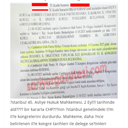
?stanbul 45. Asliye Hukuk Mahkemesi, 2 Eyl?l tarihinde
ald???? bir kararla CHP???nin ?stanbul genelindeki t?m
il?e kongrelerini durdurdu. Mahkeme, daha ?nce
belirlenen il?e kongre tarihleri ile delege se?imleri