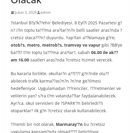
Şubat 3, 2026
admin
?stanbul B?y?k??ehir Belediyesi, 8 Eyl?l 2025 Pazartesi g?
n? i?in toplu ta???ma ara?lar?n?n belli saatler aras?nda ?
cretsiz olaca???n? duyurdu. Yap?lan a??klamaya g?re;
otob?s, metro, metrob?s, tramvay ve vapur
gibi ?BB’ye
ba??l? t?m toplu ta???ma ara?lar?, sabah
06.00 ile ak??
am 16.00
saatleri aras?nda ?cretsiz hizmet verecek.
Bu kararla birlikte, okullar?n a??l??? g?n?nde olu??
abilecek trafik karma??as?n?n ?n?ne ge?ilmesi
hedefleniyor. Uygulamadan ???renciler, ???retmenler ve
velilerin yan? s?ra t?m vatanda??lar faydalanabilecek.
Ayr?ca, okul servisleri de ?SPARK’?n belirledi??i
otoparklar? ilk g?n ?cretsiz olarak kullanabilecek.
??nemli bir not olarak,
Marmaray’?n
bu ?cretsiz
uygulama kapsam?nda olmad???? belirtiliyor.