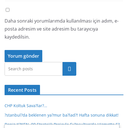
Daha sonraki yorumlarımda kullanılması için adım, e-
posta adresim ve site adresim bu tarayıcıya
kaydedilsin.
Ara
Recent Posts
CHP Koltuk Sava?lar?…
?stanbul?da beklenen ya?mur ba?lad?! Hafta sonuna dikkat!
Deniz K?KEN, 90 Stratejik Projeyle Ey?psultan'da Hizmette S?