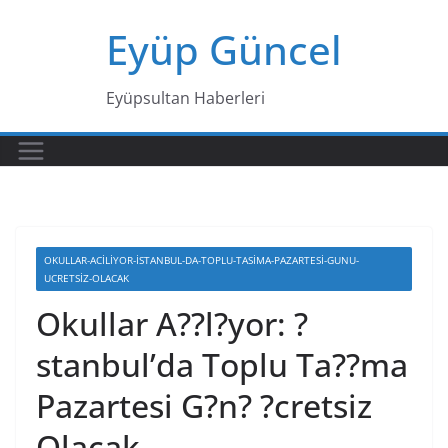
Skip
Eyüp Güncel
to
content
Eyüpsultan Haberleri
OKULLAR-ACILIYOR-ISTANBUL-DA-TOPLU-TASIMA-PAZARTESI-GUNU-
UCRETSIZ-OLACAK
Okullar A??l?yor: ?
stanbul’da Toplu Ta??ma
Pazartesi G?n? ?cretsiz
Olacak