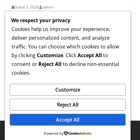
Şubat 3, 2026
admin
T?rkiye A Milli Futbol Tak?m?
We respect your privacy
Play-Off Yolcusu mu?
Cookies help us improve your experience,
deliver personalized content, and analyze
Milli tak??±m neredeyse her turnuvada oldu??u gibi
traffic. You can choose which cookies to allow
2026 D??¼nya Kupas??± elemelerinde de play-off
by clicking
Customize
. Click
Accept All
to
oynama ihtimali en y??¼ksek ekiplerden biri.
consent or
Reject All
to decline non-essential
cookies.
Read More
Customize
← Önceki
Reject All
Accept All
Copyright © 2026
Eyüp Güncel
. Powered by
ColorMag
and
Powered by
WordPress
.