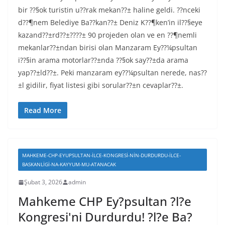
bir ??§ok turistin u??rak mekan??± haline geldi. ??nceki
d??¶nem Belediye Ba??kan??± Deniz K??¶ken’in il??§eye
kazand??±rd??±????± 90 projeden olan ve en ??¶nemli
mekanlar??±ndan birisi olan Manzaram Ey??¼psultan
i??§in arama motorlar??±nda ??§ok say??±da arama
yap??±ld??±. Peki manzaram ey??¼psultan nerede, nas??
±l gidilir, fiyat listesi gibi sorular??±n cevaplar??±.
Read More
MAHKEME-CHP-EYUPSULTAN-ILCE-KONGRESI-NIN-DURDURDU-ILCE-
BASKANLIGI-NA-KAYYUM-MU-ATANACAK
Şubat 3, 2026
admin
Mahkeme CHP Ey?psultan ?l?e
Kongresi'ni Durdurdu! ?l?e Ba?