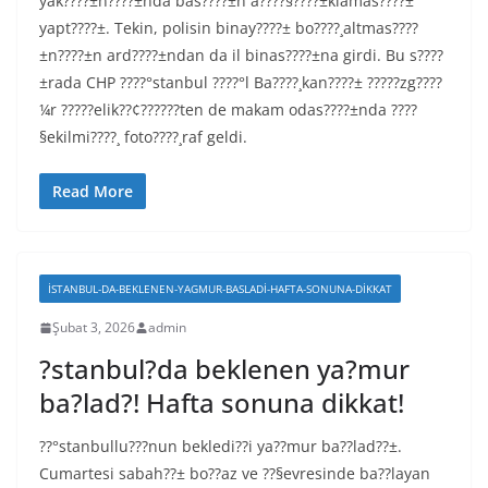
yak????±n????±nda bas????±n a????§????±klamas????±
yapt????±. Tekin, polisin binay????± bo????¸altmas????
±n????±n ard????±ndan da il binas????±na girdi. Bu s????
±rada CHP ????°stanbul ????°l Ba????¸kan????± ?????zg????
¼r ?????elik??¢??????ten de makam odas????±nda ????
§ekilmi????¸ foto????¸raf geldi.
Read More
ISTANBUL-DA-BEKLENEN-YAGMUR-BASLADI-HAFTA-SONUNA-DIKKAT
Şubat 3, 2026
admin
?stanbul?da beklenen ya?mur
ba?lad?! Hafta sonuna dikkat!
??°stanbullu???nun bekledi??i ya??mur ba??lad??±.
Cumartesi sabah??± bo??az ve ??§evresinde ba??layan