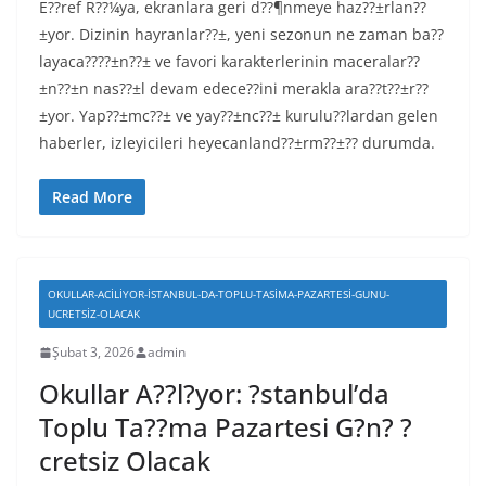
E??ref R??¼ya, ekranlara geri d??¶nmeye haz??±rlan??
±yor. Dizinin hayranlar??±, yeni sezonun ne zaman ba??
layaca????±n??± ve favori karakterlerinin maceralar??
±n??±n nas??±l devam edece??ini merakla ara??t??±r??
±yor. Yap??±mc??± ve yay??±nc??± kurulu??lardan gelen
haberler, izleyicileri heyecanland??±rm??±?? durumda.
Read More
OKULLAR-ACILIYOR-ISTANBUL-DA-TOPLU-TASIMA-PAZARTESI-GUNU-
UCRETSIZ-OLACAK
Şubat 3, 2026
admin
Okullar A??l?yor: ?stanbul’da
Toplu Ta??ma Pazartesi G?n? ?
cretsiz Olacak