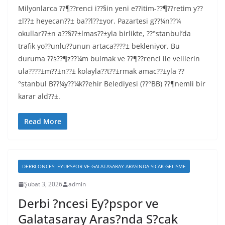
Milyonlarca ??¶??renci i??§in yeni e??itim-??¶??retim y??
±l??± heyecan??± ba??l??±yor. Pazartesi g??¼n??¼
okullar??±n a??§??±lmas??±yla birlikte, ??°stanbul’da
trafik yo??unlu??unun artaca????± bekleniyor. Bu
duruma ??§??¶z??¼m bulmak ve ??¶??renci ile velilerin
ula????±m??±n??± kolayla??t??±rmak amac??±yla ??
°stanbul B??¼y??¼k??ehir Belediyesi (??°BB) ??¶nemli bir
karar ald??±.
Read More
DERBI-ONCESI-EYUPSPOR-VE-GALATASARAY-ARASINDA-SICAK-GELISME
Şubat 3, 2026
admin
Derbi ?ncesi Ey?pspor ve
Galatasaray Aras?nda S?cak