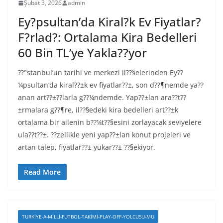
Şubat 3, 2026
admin
Ey?psultan’da Kiral?k Ev Fiyatlar?
F?rlad?: Ortalama Kira Bedelleri
60 Bin TL’ye Yakla??yor
??°stanbul’un tarihi ve merkezi il??§elerinden Ey??
¼psultan’da kiral??±k ev fiyatlar??±, son d??¶nemde ya??
anan art??±??larla g??¼ndemde. Yap??±lan ara??t??
±rmalara g??¶re, il??§edeki kira bedelleri art??±k
ortalama bir ailenin b??¼t??§esini zorlayacak seviyelere
ula??t??±. ??zellikle yeni yap??±lan konut projeleri ve
artan talep, fiyatlar??± yukar??± ??§ekiyor.
Read More
TURKIYE-A-MILLI-FUTBOL-TAKIMI-PLAY-OFF-YOLCUSU-MU