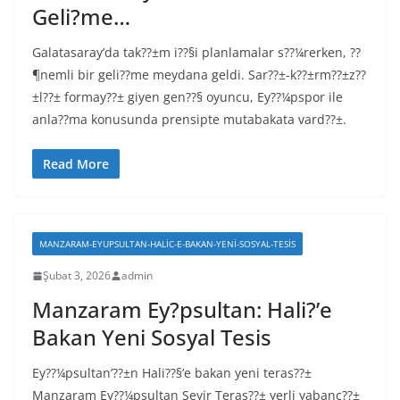
Geli?me…
Galatasaray’da tak??±m i??§i planlamalar s??¼rerken, ??
¶nemli bir geli??me meydana geldi. Sar??±-k??±rm??±z??
±l??± formay??± giyen gen??§ oyuncu, Ey??¼pspor ile
anla??ma konusunda prensipte mutabakata vard??±.
Read More
MANZARAM-EYUPSULTAN-HALIC-E-BAKAN-YENI-SOSYAL-TESIS
Şubat 3, 2026
admin
Manzaram Ey?psultan: Hali?’e
Bakan Yeni Sosyal Tesis
Ey??¼psultan’??±n Hali??§’e bakan yeni teras??±
Manzaram Ey??¼psultan Seyir Teras??± yerli yabanc??±