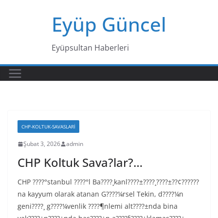
Skip
Eyüp Güncel
to
content
Eyüpsultan Haberleri
CHP-KOLTUK-SAVASLARI
Şubat 3, 2026
admin
CHP Koltuk Sava?lar?…
CHP ????°stanbul ????°l Ba????¸kanl????±????¸????±??¢??????
na kayyum olarak atanan G????¼rsel Tekin, d????¼n
geni????¸ g????¼venlik ????¶nlemi alt????±nda bina