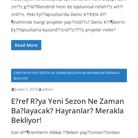
±n??± g??¼??§lendirdi hem de toplumsal refah??± art??
±rd??±. Peki Ey??¼psultan’da Deniz K??KEN d??
¶neminde hangi projeler yap??±ld??±? Deniz K??¶ken’in
Ey??¼psultan’a kazand??±rd??±????± projeler neler?
Read More
ESREF-RUYA-YENI-SEZON-NE-ZAMAN-BASLAYACAK-HAYRANLARI-MERAKLA-
BEKLIYOR
Şubat 3, 2026
admin
E?ref R?ya Yeni Sezon Ne Zaman
Ba?layacak? Hayranlar? Merakla
Bekliyor!
Son d??¶nemlerin dikkat ??§eken yap??±mlar??±ndan