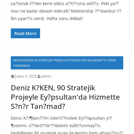
sa??anak t??¼m kenti etkisi a??t??±ma ald??±. Peki ya??
mur ne kadar devam edecek? Meteoroloji ??°stanbul i??
§in uyar??± verdi. Hafta sonu dikkat!
Read More
DENIZ-KOKEN-90-STRATEJIK-PROJEYLE-EYUPSULTAN-DA-HIZMETTE-SINIR-
TANINMADI
Şubat 3, 2026
admin
Deniz K?KEN, 90 Stratejik
Projeyle Ey?psultan'da Hizmette
S?n?r Tan?mad?
Deniz K??¶ken???in liderli??indeki Ey??¼psultan y??
¶netimi, s??¼rd??¼r??¼lebilir kalk??±nmay??±
hedefleyen 90 stratejik proje ile kentin hem altyap??±s??