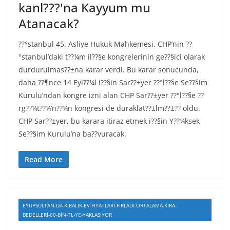
kanl???'na Kayyum mu
Atanacak?
??°stanbul 45. Asliye Hukuk Mahkemesi, CHP’nin ??
°stanbul’daki t??¼m il??§e kongrelerinin ge??§ici olarak
durdurulmas??±na karar verdi. Bu karar sonucunda,
daha ??¶nce 14 Eyl??¼l i??§in Sar??±yer ??°l??§e Se??§im
Kurulu’ndan kongre izni alan CHP Sar??±yer ??°l??§e ??
rg??¼t??¼’n??¼n kongresi de duraklat??±lm??±?? oldu.
CHP Sar??±yer, bu karara itiraz etmek i??§in Y??¼ksek
Se??§im Kurulu’na ba??vuracak.
Read More
EYUPSULTAN-DA-KIRALIK-EV-FIYATLARI-FIRLADI-ORTALAMA-KIRA-
BEDELLERI-60-BIN-TL-YE-YAKLASIYOR